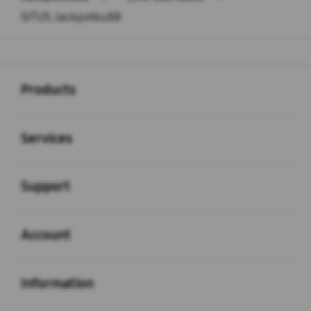
SITUS Jackpotku88
Buka
Footer Navigation
Products
Buka
Services
Buka
Support
Buka
Account
Buka
Information
Buka