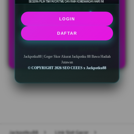
Minimal Deposit Rp. 10.000
LOGIN
Minimal Withdraw Rp 50.000
DAFTAR
LOGIN
DAFTAR
Jackpotku88 | Geger Skor Akurat Jackpotku 88 Bawa Hadiah
Jutawan
© COPYRIGHT 2026 SEO CEEES x Jackpotku88
Layer Popup Close
Jackpotku88
>
Link Slot Gacor
>