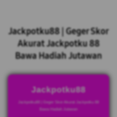
Jackpotku88 | Geger Skor
Akurat Jackpotku 88
Bawa Hadiah Jutawan
Jackpotku88
Jackpotku88 | Geger Skor Akurat Jackpotku 88
Bawa Hadiah Jutawan