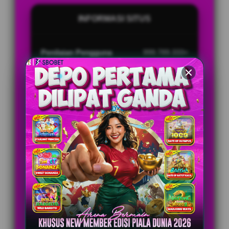
INFORMASI SITUS
Penilaian Pengguna
999.789.333+
Sistem Pembayaran
4 Metode
Layanan Support
24/7
Platform
Multi-Device
PENAWARAN SPESIAL
BONUS NEW MEMBER UP TO 10%