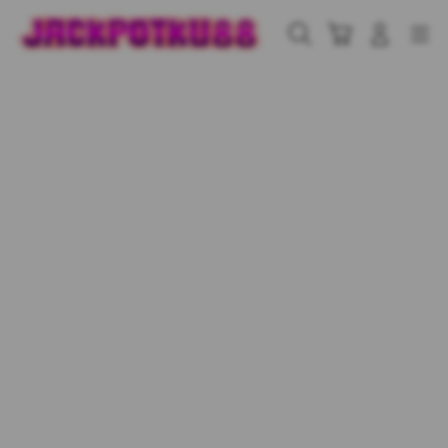
Skip
to
Cari
Troli
Login
Navigation
content